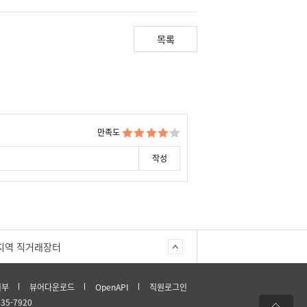
목록
만족도
지역 직거래장터
거부
뷰어다운로드
OpenAPI
직원로그인
635-7920