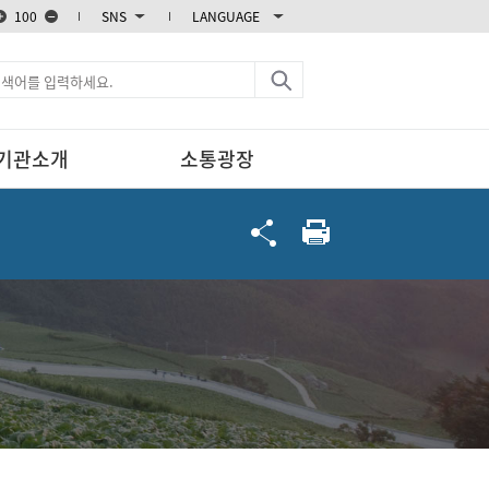
100
SNS
LANGUAGE
블로그
카카오스토리
엑스
페이스북
기관소개
소통광장
인스타그램
유튜브