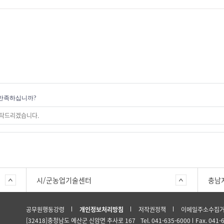
만족하십니까?
시/군농업기술센터
충남
공무원행동강령
개인정보처리방침
저작권정책
이메일주소수집
[32418]충청남도 예산군 신암면 추사로 167
Tel. 041-635-6000
Fax. 041-