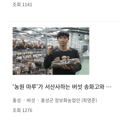
조회 1141
‘농원 마루’가 서산사하는 버섯 송화고와 동충하초
홍성
버섯
홍성군 정보화농업인 (최영준)
조회 1276