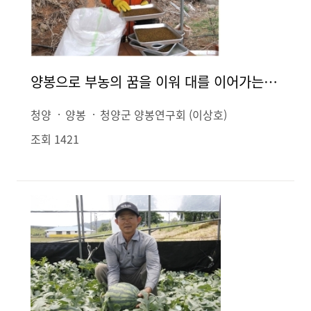
양봉으로 부농의 꿈을 이워 대를 이어가는 칠갑산 꿀농원
청양
양봉
청양군 양봉연구회 (이상호)
조회 1421