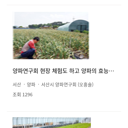
양파연구회 현장 체험도 하고 양파의 효능 알아보았어요
서산
양파
서산시 양파연구회 (오흥술)
조회 1296