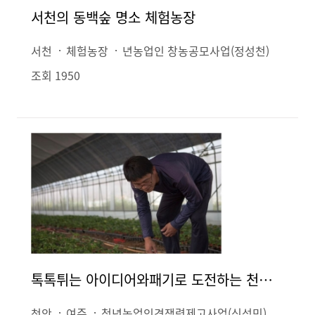
서천의 동백숲 명소 체험농장
서천
체험농장
년농업인 창농공모사업(정성천)
조회 1950
톡톡튀는 아이디어와패기로 도전하는 천년농부
천안
여주
청년농업인경쟁력제고사업(신성민)