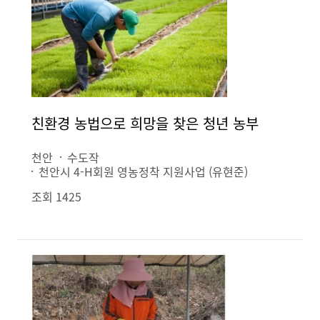
친환경 농법으로 희망을 찾은 청년 농부
천안
수도작
천안시 4-H회원 영농정착 지원사업 (유현준)
조회 1425