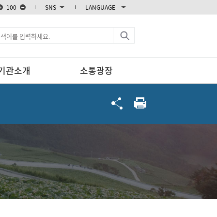
100
SNS
LANGUAGE
블로그
카카오스토리
엑스
페이스북
기관소개
소통광장
인스타그램
유튜브