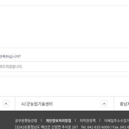
만족하십니까?
시/군농업기술센터
충남
공무원행동강령
개인정보처리방침
저작권정책
이메일주소수집
[32418]충청남도 예산군 신암면 추사로 167
Tel. 041-635-6000
Fax. 041-