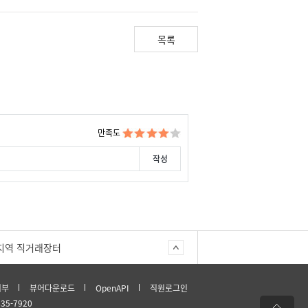
목록
만족도
지역 직거래장터
거부
뷰어다운로드
OpenAPI
직원로그인
635-7920