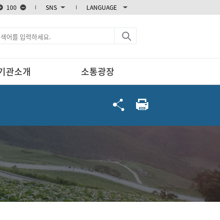
100
SNS
LANGUAGE
블로그
카카오스토리
엑스
페이스북
기관소개
소통광장
인스타그램
유튜브