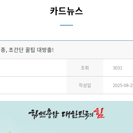
카드뉴스
종, 초간단 꿀팁 대방출!
조회
3031
작성일
2025-08-2