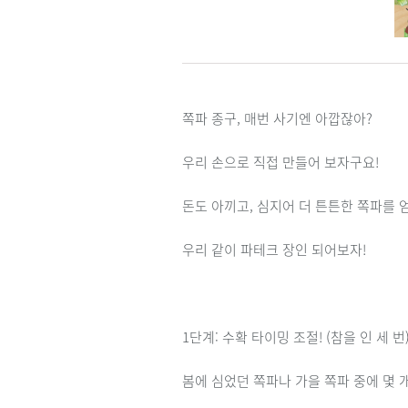
쪽파 종구, 매번 사기엔 아깝잖아?
우리 손으로 직접 만들어 보자구요!
돈도 아끼고, 심지어 더 튼튼한 쪽파를 
우리 같이 파테크 장인 되어보자!
1단계: 수확 타이밍 조절! (참을 인 세 번
봄에 심었던 쪽파나 가을 쪽파 중에 몇 