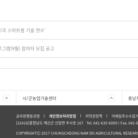
미국 스마트팜 기술 연수’
로그램(9월) 참여자 모집 공고
시/군농업기술센터
충남
공무원행동강령
개인정보처리방침
저작권정책
이메일주소수집
[32418]충청남도 예산군 신암면 추사로 167
Tel. 041-635-6000
Fax. 041-
COPYRIGHTⒸ 2017 CHUNGCHEONG NAM DO AGRICULTURAL RESEARCH