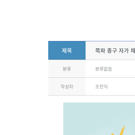
제목
쪽파 종구 자가 채
분류
분류없음
작성자
조찬익