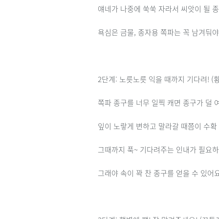
얘네가 나중에 쑥쑥 자라서 씨앗이 될 
욕심은 금물, 종자용 쪽파는 꼭 남겨둬야
2단계: 노릇노릇 익을 때까지 기다려! (황
쪽파 종구를 너무 일찍 캐면 종구가 덜 
잎이 노랗게 변하고 말라갈 때쯤이 수확
그때까지 푹~ 기다려주는 인내가 필요하
그래야 속이 꽉 찬 종구를 얻을 수 있어