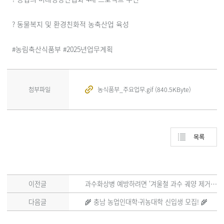
? 동물복지 및 환경친화적 농축산업 육성
#농림축산식품부 #2025년업무계획
첨부파일
농식품부_주요업무.gif (840.5KByte)
목록
이전글
과수화상병 예방하려면 '겨울철 과수 궤양 제거' 필수
다음글
🌾 충남 농업인대학·귀농대학 신입생 모집! 🌾