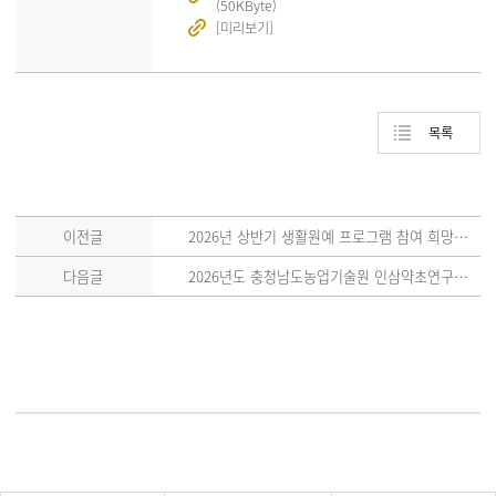
(50KByte)
[미리보기]
목록
이전글
2026년 상반기 생활원예 프로그램 참여 희망자 신청서(QR코드) 안내
다음글
2026년도 충청남도농업기술원 인삼약초연구소 기간제근로자 3차 채용공고