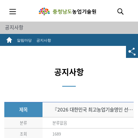
공지사항
알림마당
공지사항
공지사항
제목
『2026 대한민국 최고농업기술명인 선발 계획』공고
분류
분류없음
조회
1689