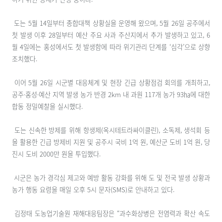
도는 5월 14일부터 종합대책 상황실을 운영해 왔으며, 5월 26일 공주에서
첫 발생 이후 28일부터 예산 주요 사과 주산지에서 추가 발생하고 있고, 6
월 4일에는 홍성에서도 첫 발생함에 따라 위기관리 단계를 ‘심각’으로 상향
조치했다.
이어 5월 26일 시군별 대응체계 및 현장 긴급 상황점검 회의를 개최하고,
공주·홍성·예산 지역 발생 농가 반경 2km 내 과원 117개 농가 93㏊에 대한
합동 정밀예찰을 실시했다.
도는 신속한 방제를 위해 항생제(옥시테트라싸이클린), 소독제, 생석회 등
을 활용한 긴급 방제비 지원 및 공주시 국비 1억 원, 예산군 도비 1억 원, 당
진시 도비 2000만 원을 투입했다.
시군은 농가 경각심 제고와 예방 활동 강화를 위해 도 및 전국 발생 상황과
농가 행동 요령을 매일 오후 5시 문자(SMS)로 안내하고 있다.
김정태 도농업기술원 재해대응팀장은 “과수화상병은 전염력과 확산 속도