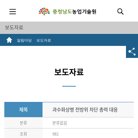
보도자료
알림마당
보도자료
보도자료
제목
과수화상병 전방위 차단 총력 대응
분류
분류없음
조회
981