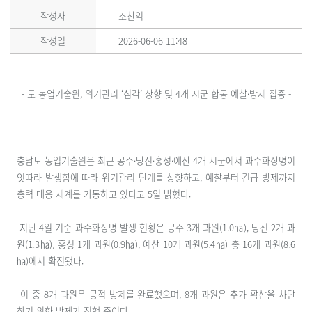
작성자
조찬익
작성일
2026-06-06 11:48
- 도 농업기술원, 위기관리 ‘심각’ 상향 및 4개 시군 합동 예찰·방제 집중 -
충남도 농업기술원은 최근 공주·당진·홍성·예산 4개 시군에서 과수화상병이
잇따라 발생함에 따라 위기관리 단계를 상향하고, 예찰부터 긴급 방제까지
총력 대응 체계를 가동하고 있다고 5일 밝혔다.
지난 4일 기준 과수화상병 발생 현황은 공주 3개 과원(1.0㏊), 당진 2개 과
원(1.3㏊), 홍성 1개 과원(0.9㏊), 예산 10개 과원(5.4㏊) 총 16개 과원(8.6
㏊)에서 확진됐다.
이 중 8개 과원은 공적 방제를 완료했으며, 8개 과원은 추가 확산을 차단
하기 위한 방제가 진행 중이다.