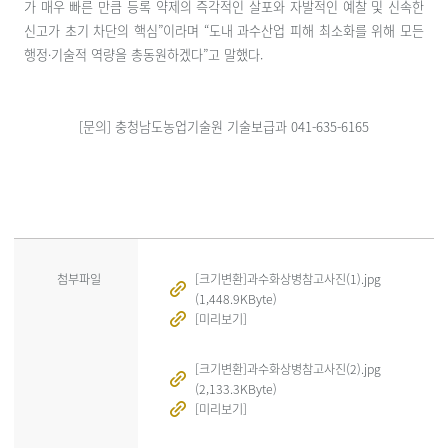
가 매우 빠른 만큼 등록 약제의 즉각적인 살포와 자발적인 예찰 및 신속한
신고가 초기 차단의 핵심”이라며 “도내 과수산업 피해 최소화를 위해 모든
행정·기술적 역량을 총동원하겠다”고 말했다.
[문의] 충청남도농업기술원 기술보급과 041-635-6165
첨부파일
[크기변환]과수화상병참고사진(1).jpg
(1,448.9KByte)
[미리보기]
[크기변환]과수화상병참고사진(2).jpg
(2,133.3KByte)
[미리보기]