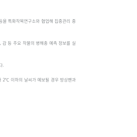
 등을 특화작목연구소와 협업해 집중관리 중
 감 등 주요 작물의 병해충 예측 정보를 실
다.
하 2℃ 이하의 날씨가 예보될 경우 방상팬과