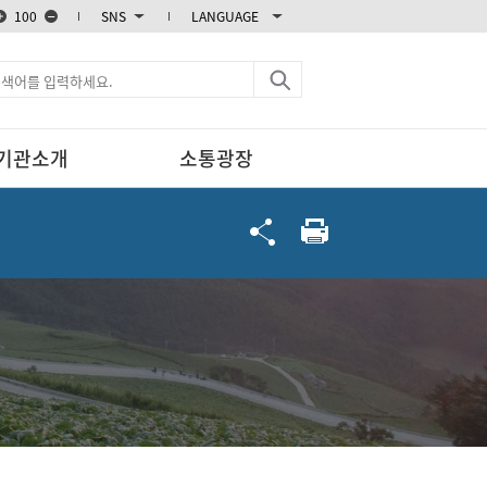
100
SNS
LANGUAGE
블로그
카카오스토리
엑스
페이스북
기관소개
소통광장
인스타그램
유튜브