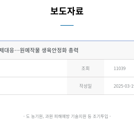
보도자료
선제대응…원예작물 생육안정화 총력
조회
11039
작성일
2025-03-1
- 도 농기원, 과원 피해예방 기술지원 등 조기투입 -