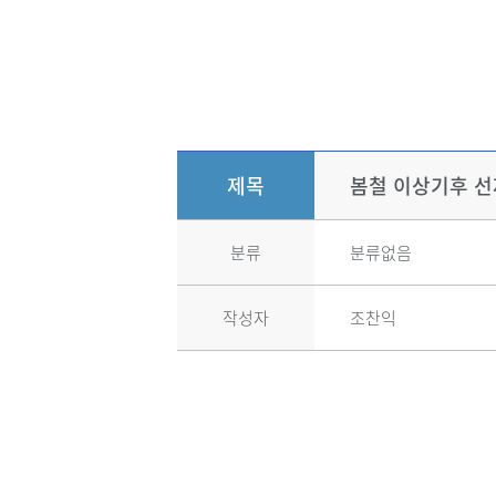
제목
봄철 이상기후 
분류
분류없음
작성자
조찬익