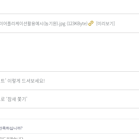
플리케이션활용예시(농기원).jpg (123KByte)
[미리보기]
트’ 이렇게 드셔보세요!
 ‘참새 쫓기’
만족하십니까?