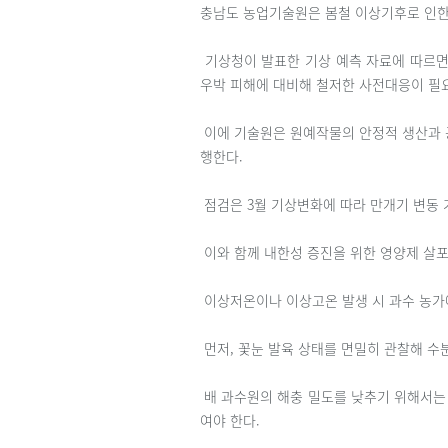
충남도 농업기술원은 봄철 이상기후로 인한
기상청이 발표한 기상 예측 자료에 따르면 
우박 피해에 대비해 철저한 사전대응이 필
이에 기술원은 원예작물의 안정적 생산과 
행한다.
점검은 3월 기상변화에 따라 만개기 변동 
이와 함께 내한성 증진을 위한 영양제 살포
이상저온이나 이상고온 발생 시 과수 농가
먼저, 꽃눈 발육 상태를 면밀히 관찰해 수
배 과수원의 해충 밀도를 낮추기 위해서는 
여야 한다.