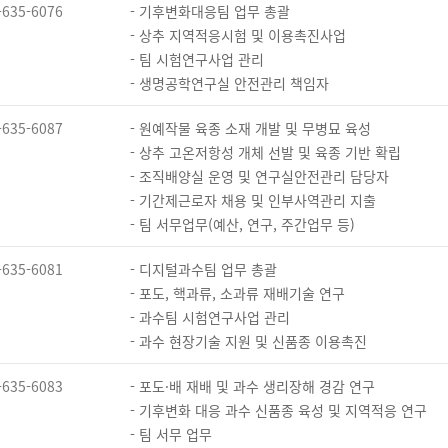
-635-6076
- 기후변화대응팀 업무 총괄
- 상추 지역적응시험 및 이용촉진사업
- 팀 시험연구사업 관리
- 생명공학연구실 안전관리 책임자
-635-6087
- 원예작물 육종 소재 개발 및 무병묘 육성
- 상추 고온저항성 개체 선발 및 육종 기반 확립
- 조직배양실 운영 및 연구실안전관리 담당자
- 기간제근로자 채용 및 인부사역관리 지출
- 팀 서무업무(예산, 연구, 주간업무 등)
-635-6081
- 디지털과수팀 업무 총괄
- 포도, 핵과류, 소과류 재배기술 연구
- 과수팀 시험연구사업 관리
- 과수 현장기술 지원 및 신품종 이용촉진
-635-6083
- 포도·배 재배 및 과수 생리장해 경감 연구
- 기후변화 대응 과수 신품종 육성 및 지역적응 연구
- 팀 서무 업무