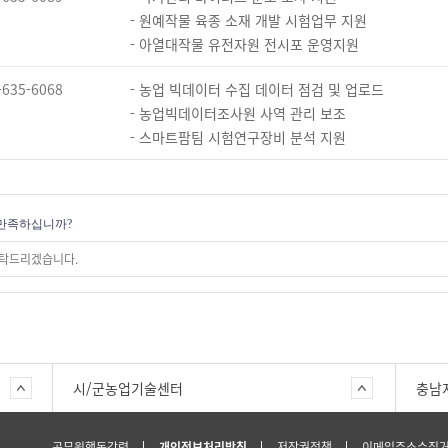
- 원예작물 육종 소재 개발 시험업무 지원
- 아열대작물 유전자원 전시포 운영지원
-635-6068
- 농업 빅데이터 수집 데이터 점검 및 업로드
- 농업빅데이터조사원 사역 관리 보조
- 스마트팜팀 시험연구장비 분석 지원
만족하십니까?
시/군농업기술센터
충남
공무원행동강령
개인정보처리방침
저작권정책
이메일주소수집