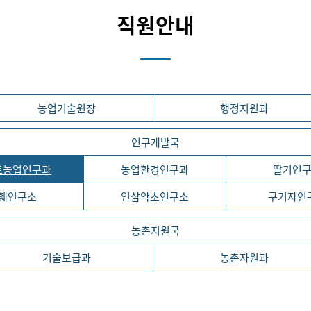
직원안내
농업기술원장
행정지원과
연구개발국
트농업연구과
농업환경연구과
딸기연
훼연구소
인삼약초연구소
구기자연
농촌지원국
기술보급과
농촌자원과