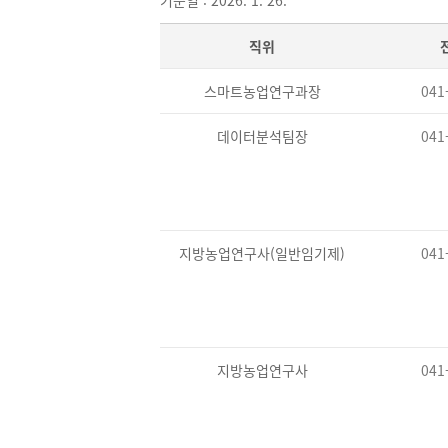
기준일 : 2026. 1. 26.
직위
스마트농업연구과장
041
데이터분석팀장
041
지방농업연구사(일반임기제)
041
지방농업연구사
041