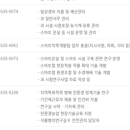
-635-6074
- 일상경비 지출 및 예산관리
- 과 일반서무 관리
- 과 시설·시험포장·농기계·유류 관리
- 스마트 온실 등 시설 운영 및 관리
-635-6061
- 스마트작목개발팀 업무 총괄(지시사항, 의회, 기타 등
-635-6072
- 스마트온실 및 스마트 시설 구축 관련 연구·운영
- 스마트팜 현장적용 작물 확대 기술 개발
- 스마트팜 환경조절 및 수경재배 기술 개발
- 과 시험연구사업 자료 작성 등
-635-6108
- 지역특화작목 병해 친환경 방제기술 연구
- 기간제근로자 채용 및 인건비 지출
- 연구실 시약‧기자재 관리
- 친환경농업 현장기술교육 지원
- 식물병리연구실Ⅱ 안전관리 담당자