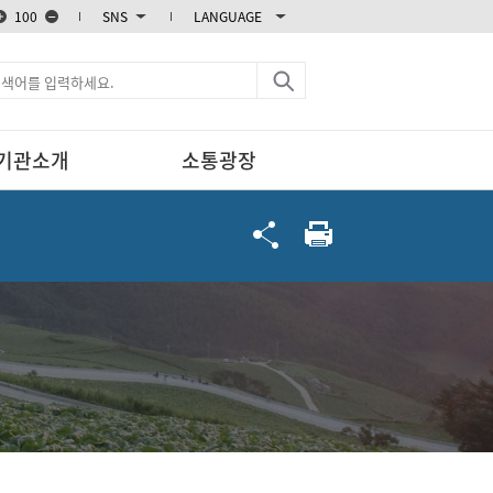
100
SNS
LANGUAGE
블로그
카카오스토리
엑스
페이스북
기관소개
소통광장
인스타그램
유튜브