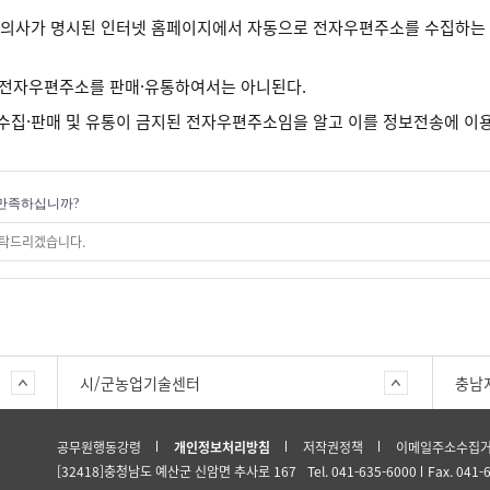
의사가 명시된 인터넷 홈페이지에서 자동으로 전자우편주소를 수집하는 
 전자우편주소를 판매·유통하여서는 아니된다.
 수집·판매 및 유통이 금지된 전자우편주소임을 알고 이를 정보전송에 이
만족하십니까?
시/군농업기술센터
충남
공무원행동강령
개인정보처리방침
저작권정책
이메일주소수집
[32418]충청남도 예산군 신암면 추사로 167
Tel. 041-635-6000
Fax. 041-