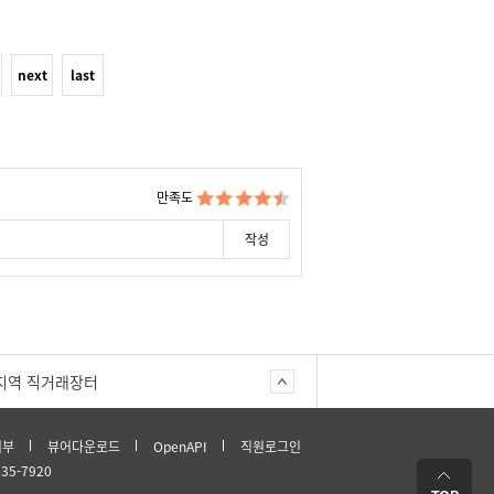
next
last
만족도
지역 직거래장터
거부
뷰어다운로드
OpenAPI
직원로그인
635-7920