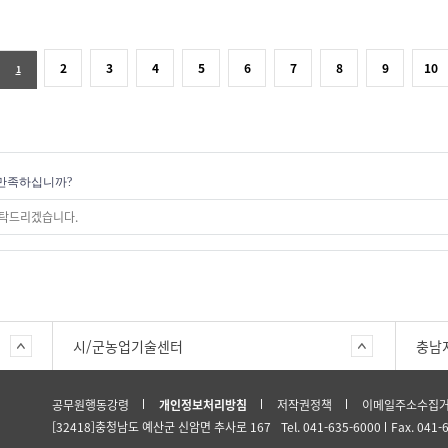
2
3
4
5
6
7
8
9
10
1
만족하십니까?
시/군농업기술센터
충남
공무원행동강령
개인정보처리방침
저작권정책
이메일주소수집
[32418]충청남도 예산군 신암면 추사로 167
Tel. 041-635-6000
Fax. 041-