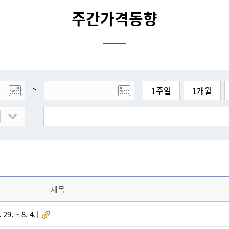
주간가격동향
~
1주일
1개월
제목
. ~ 8. 4.]