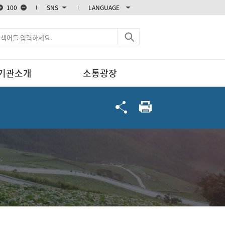
100
SNS
LANGUAGE
블로그
카카오스토리
엑스
페이스북
기관소개
소통광장
인스타그램
유튜브