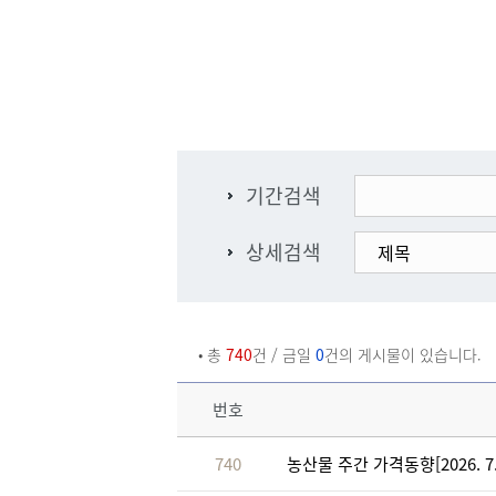
기간검색
상세검색
제목
• 총
740
건
/ 금일
0
건의 게시물이 있습니다.
번호
740
농산물 주간 가격동향[2026. 7. 29