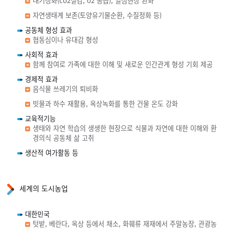
대기정화(co2절감, o2 공급), 열섬현상 완화
자연생태계 보존(토양유기물순환, 수질정화 등)
공동체 형성 효과
협동심이나 유대감 형성
사회적 효과
함께 참여로 가족에 대한 이해 및 새로운 인간관계 형성 기회 제공
경제적 효과
음식물 쓰레기의 퇴비화
빗물과 하수 재활용, 옥상녹화를 통한 건물 온도 강화
교육적기능
생태와 자연 학습의 생생한 현장으로 식물과 자연에 대한 이해와 환
경의식 공동체 삶 고취
생산적 여가활동 등
세계의 도시농업
대한민국
텃밭, 베란다, 옥상 등에서 채소, 화훼류 재재에서 주말농장, 관광농