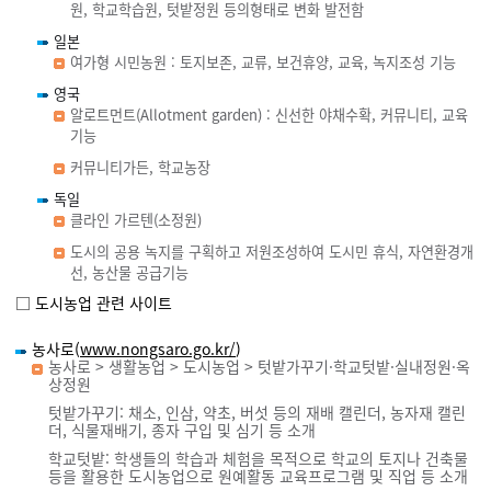
원, 학교학습원, 텃밭정원 등의형태로 변화 발전함
일본
여가형 시민농원 : 토지보존, 교류, 보건휴양, 교육, 녹지조성 기능
영국
알로트먼트(Allotment garden) : 신선한 야채수확, 커뮤니티, 교육
기능
커뮤니티가든, 학교농장
독일
클라인 가르텐(소정원)
도시의 공용 녹지를 구획하고 저원조성하여 도시민 휴식, 자연환경개
선, 농산물 공급기능
□ 도시농업 관련 사이트
농사로(
www.nongsaro.go.kr/
)
농사로 > 생활농업 > 도시농업 > 텃밭가꾸기·학교텃밭·실내정원·옥
상정원
텃밭가꾸기: 채소, 인삼, 약초, 버섯 등의 재배 캘린더, 농자재 캘린
더, 식물재배기, 종자 구입 및 심기 등 소개
학교텃밭: 학생들의 학습과 체험을 목적으로 학교의 토지나 건축물
등을 활용한 도시농업으로 원예활동 교육프로그램 및 직업 등 소개