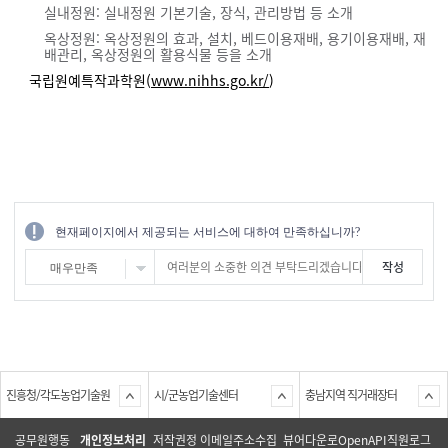
실내정원: 실내정원 기본기술, 장식, 관리방법 등 소개
옥상정원: 옥상정원의 효과, 설치, 베드이용재배, 용기이용재배, 재
배관리, 옥상정원의 활용식물 등을 소개
국립원예특작과학원(
www.nihhs.go.kr/
)​​
현재페이지에서 제공되는 서비스에 대하여 만족하십니까?
매우만족
진흥청/각도농업기술원
시/군농업기술센터
충남지역 직거래장터
공무원행동
개인정보처리
저작권정
이메일주소수집
뷰어다운로
OpenAPI
직원로그