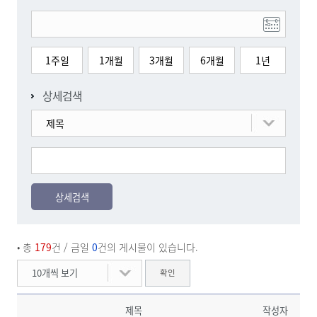
1주일
1개월
3개월
6개월
1년
상세검색
제목
상세검색
• 총
179
건
/ 금일
0
건의 게시물이 있습니다.
10개씩 보기
확인
제목
작성자