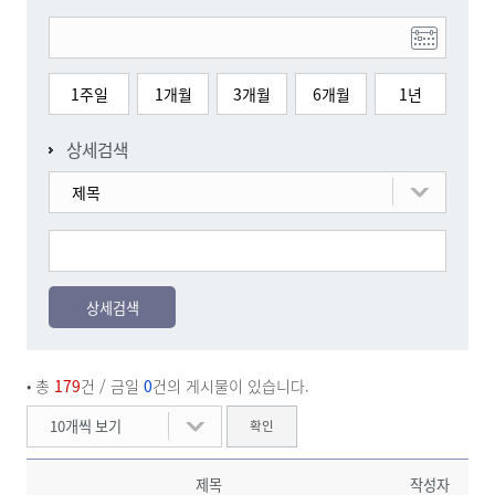
1주일
1개월
3개월
6개월
1년
상세검색
제목
상세검색
• 총
179
건
/ 금일
0
건의 게시물이 있습니다.
10개씩 보기
확인
제목
작성자