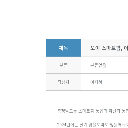
제목
오이 스마트팜, 
분류
분류없음
작성자
이지혜
충청남도는 스마트팜 농업의 확산과 농
2024년에는 딸기·방울토마토·잎들깨·구