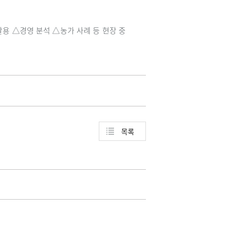
용 △경영 분석 △농가 사례 등 현장 중
목록