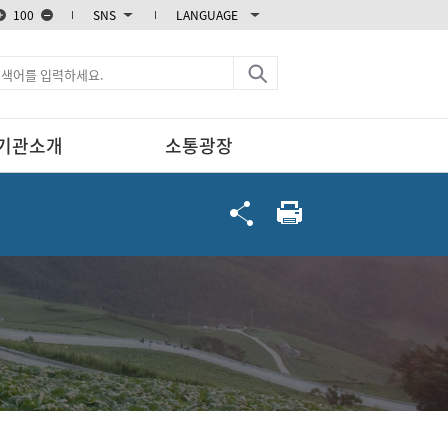
100
SNS
LANGUAGE
블로그
카카오스토리
엑스
페이스북
기관소개
소통광장
인스타그램
유튜브