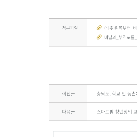
첨부파일
(배추)왼쪽부터_비
비닐과_부직포를_함
이전글
충남도, 학교 안 농
다음글
스마트팜 청년창업 교