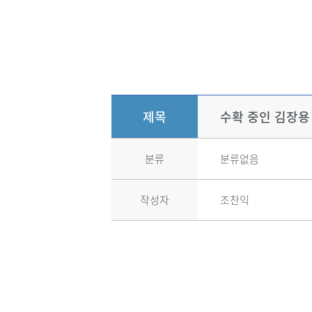
제목
수확 중인 김장용
분류
분류없음
작성자
조찬익