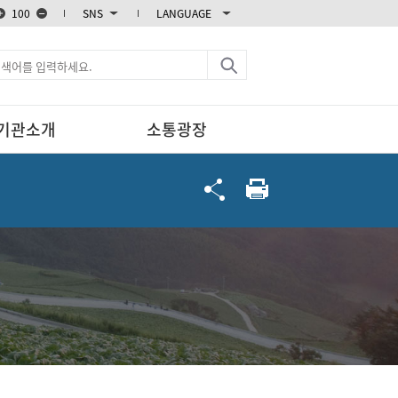
100
SNS
LANGUAGE
블로그
카카오스토리
엑스
페이스북
기관소개
소통광장
인스타그램
유튜브