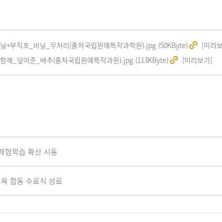
닐+부직포_비닐_무처리(출처국립원예특작과학원).jpg (50KByte)
[미리보
께_덮어준_배추(출처국립원예특작과원).jpg (113KByte)
[미리보기]
촌체험학습 확산 시동
육 합동 수료식 성료