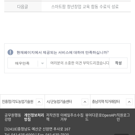
다음글
스마트팜 청년창업 교육 합동 수료식 성료
현재페이지에서 제공되는 서비스에 대하여 만족하십니까?
매우만족
진흥청/각도농업기술원
시/군농업기술센터
충남지역 직거래장터
공무원행동
개인정보처리
저작권정
이메일주소수집
뷰어다운로
OpenAPI
직원로그
강령
방침
책
거부
드
인
[32418]충청남도 예산군 신암면 추사로 167
Tel. 041-635-6000
Fax. 041-635-7920